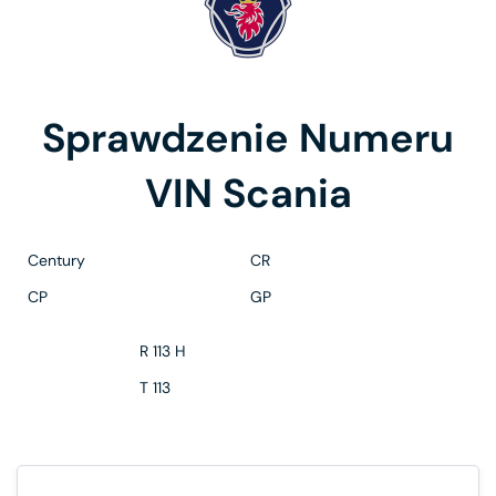
Sprawdzenie Numeru
VIN
Scania
Century
CR
CP
GP
R 113 H
T 113