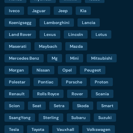
Iveco
Jaguar
Jeep
Kia
Koenigsegg
Lamborghini
Lancia
Land Rover
Lexus
Lincoln
Lotus
Maserati
Maybach
Mazda
Mercedes Benz
Mg
Mini
Mitsubishi
Morgan
Nissan
Opel
Peugeot
Polestar
Pontiac
Porsche
Proton
Renault
Rolls Royce
Rover
Scania
Scion
Seat
Setra
Skoda
Smart
SsangYong
Sterling
Subaru
Suzuki
Tesla
Toyota
Vauxhall
Volkswagen