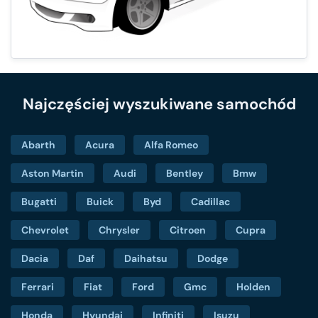
Najczęściej wyszukiwane samochód
Abarth
Acura
Alfa Romeo
Aston Martin
Audi
Bentley
Bmw
Bugatti
Buick
Byd
Cadillac
Chevrolet
Chrysler
Citroen
Cupra
Dacia
Daf
Daihatsu
Dodge
Ferrari
Fiat
Ford
Gmc
Holden
Honda
Hyundai
Infiniti
Isuzu