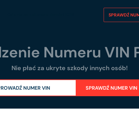
SPRAWDŹ NUM
Ostatnio zaktualizowany
sierpień 2026
zenie Numeru VIN 
Nie płać za ukryte szkody innych osób!
SPRAWDŹ NUMER VIN