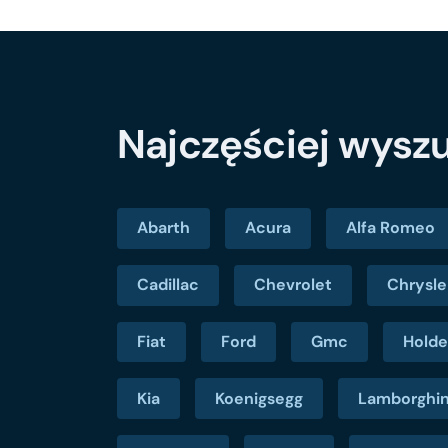
Najczęściej wys
Abarth
Acura
Alfa Romeo
Cadillac
Chevrolet
Chrysle
Fiat
Ford
Gmc
Hold
Kia
Koenigsegg
Lamborghin