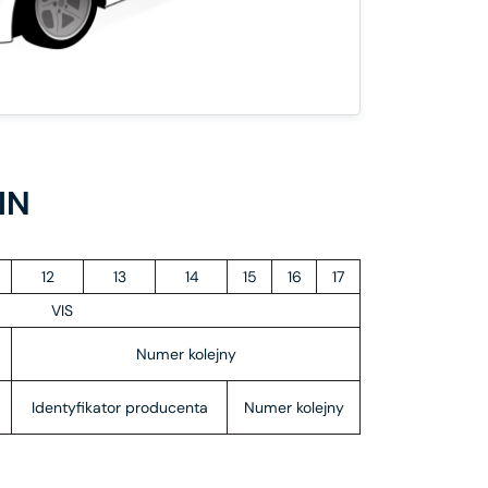
IN
12
13
14
15
16
17
VIS
Numer kolejny
Identyfikator producenta
Numer kolejny