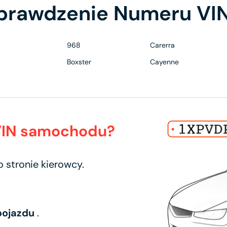
prawdzenie Numeru VI
968
Carerra
Boxster
Cayenne
 VIN samochodu?
o stronie kierowcy.
 pojazdu
.