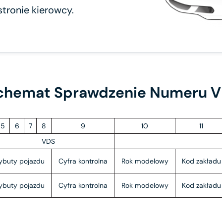
stronie kierowcy.
chemat Sprawdzenie Numeru V
5
6
7
8
9
10
11
VDS
ybuty pojazdu
Cyfra kontrolna
Rok modelowy
Kod zakładu
ybuty pojazdu
Cyfra kontrolna
Rok modelowy
Kod zakładu