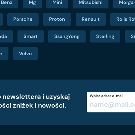
 Benz
Mg
Mini
Mitsubishi
Morga
Porsche
Proton
Renault
Rolls R
oda
Smart
SsangYong
Sterling
S
n
Volvo
 newslettera i uzyskaj
Wpisz adres e-mail
ości zniżek i nowości.