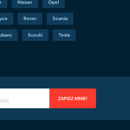
n
Nissan
Opel
oyce
Rover
Scania
ubaru
Suzuki
Tesla