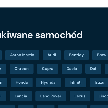
zukiwane samochód
Aston Martin
Audi
Bentley
Bmw
r
Citroen
Cupra
Dacia
Daf
en
Honda
Hyundai
Infiniti
Isuzu
i
Lancia
Land Rover
Lexus
Linc