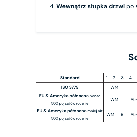
4.
Wewnątrz słupka drzwi
po 
S
Standard
1
2
3
4
ISO 3779
WMI
EU & Ameryka północna
ponad
WMI
Atr
500 pojazdów rocznie
EU & Ameryka północna
mniej niż
WMI
9
Atr
500 pojazdów rocznie