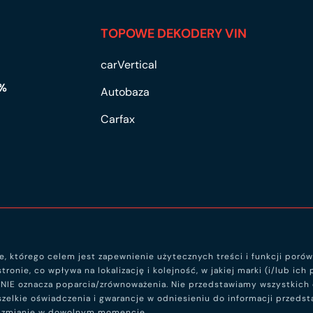
TOPOWE DEKODERY VIN
carVertical
0%
Autobaza
Carfax
ne, którego celem jest zapewnienie użytecznych treści i funkcji por
stronie, co wpływa na lokalizację i kolejność, w jakiej marki (i/lub i
ie NIE oznacza poparcia/zrównoważenia. Nie przedstawiamy wszystkic
elkie oświadczenia i gwarancje w odniesieniu do informacji przedsta
ec zmianie w dowolnym momencie.